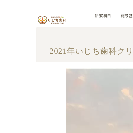
診察科目
施設基
2021年いじち歯科